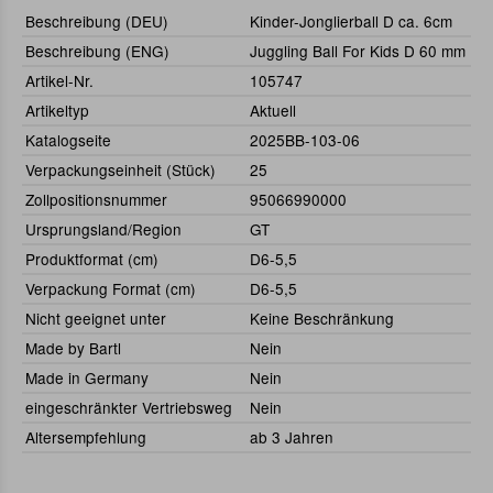
Beschreibung (DEU)
Kinder-Jonglierball D ca. 6cm
Beschreibung (ENG)
Juggling Ball For Kids D 60 mm
Artikel-Nr.
105747
Artikeltyp
Aktuell
Katalogseite
2025BB-103-06
Verpackungseinheit (Stück)
25
Zollpositionsnummer
95066990000
Ursprungsland/Region
GT
Produktformat (cm)
D6-5,5
Verpackung Format (cm)
D6-5,5
Nicht geeignet unter
Keine Beschränkung
Made by Bartl
Nein
Made in Germany
Nein
eingeschränkter Vertriebsweg
Nein
Altersempfehlung
ab 3 Jahren