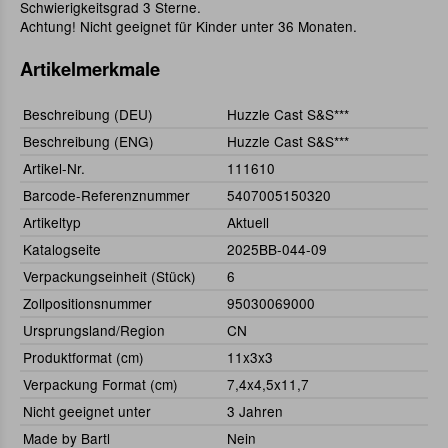
Schwierigkeitsgrad 3 Sterne.
Achtung! Nicht geeignet für Kinder unter 36 Monaten.
Artikelmerkmale
Beschreibung (DEU)
Huzzle Cast S&S***
Beschreibung (ENG)
Huzzle Cast S&S***
Artikel-Nr.
111610
Barcode-Referenznummer
5407005150320
Artikeltyp
Aktuell
Katalogseite
2025BB-044-09
Verpackungseinheit (Stück)
6
Zollpositionsnummer
95030069000
Ursprungsland/Region
CN
Produktformat (cm)
11x3x3
Verpackung Format (cm)
7,4x4,5x11,7
Nicht geeignet unter
3 Jahren
Made by Bartl
Nein