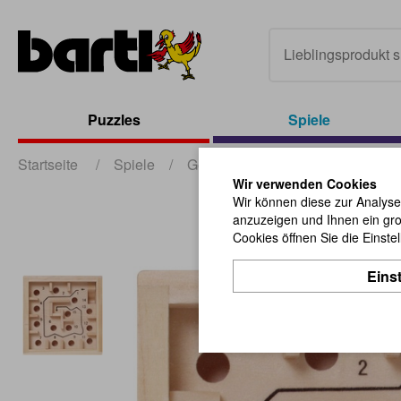
Puzzles
Spiele
Startseite
/
Spiele
/
Gesellschaftsspiele
/
Hand-La
Wir verwenden Cookies
Wir können diese zur Analyse
anzuzeigen und Ihnen ein gro
Cookies öffnen Sie die Einste
Eins