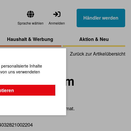
Händler werden
Sprache wählen
Anmelden
Haushalt & Werbung
Aktion & Neu
Zurück zur Artikelübersicht
ersonalisierte Inhalte
n von uns verwendeten
inth 9 x 9 cm
ptieren
klichkeitsspiel im Taschenformat.
4032821002204