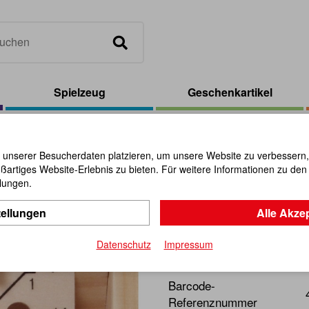
Spielzeug
Geschenkartikel
byrinth 9 x 9 cm
 unserer Besucherdaten platzieren, um unsere Website zu verbessern, p
ßartiges Website-Erlebnis zu bieten. Für weitere Informationen zu de
Hand-Labyr
llungen.
tellungen
Alle Akze
Artikel-Nr.:
107298
Datenschutz
Impressum
Ein unterhaltsames Geschic
Barcode-
Referenznummer