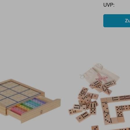
UVP:
Z