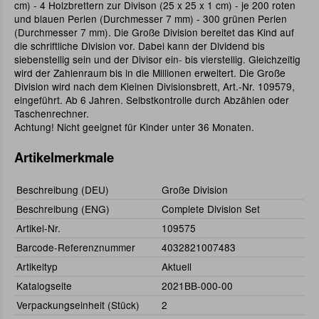
cm) - 4 Holzbrettern zur Divison (25 x 25 x 1 cm) - je 200 roten
und blauen Perlen (Durchmesser 7 mm) - 300 grünen Perlen
(Durchmesser 7 mm). Die Große Division bereitet das Kind auf
die schriftliche Division vor. Dabei kann der Dividend bis
siebenstellig sein und der Divisor ein- bis vierstellig. Gleichzeitig
wird der Zahlenraum bis in die Millionen erweitert. Die Große
Division wird nach dem Kleinen Divisionsbrett, Art.-Nr. 109579,
eingeführt. Ab 6 Jahren. Selbstkontrolle durch Abzählen oder
Taschenrechner.
Achtung! Nicht geeignet für Kinder unter 36 Monaten.
Artikelmerkmale
Beschreibung (DEU)
Große Division
Beschreibung (ENG)
Complete Division Set
Artikel-Nr.
109575
Barcode-Referenznummer
4032821007483
Artikeltyp
Aktuell
Katalogseite
2021BB-000-00
Verpackungseinheit (Stück)
2