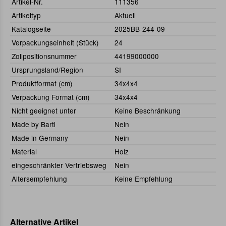
Artikel-Nr.
111356
Artikeltyp
Aktuell
Katalogseite
2025BB-244-09
Verpackungseinheit (Stück)
24
Zollpositionsnummer
44199000000
Ursprungsland/Region
SI
Produktformat (cm)
34x4x4
Verpackung Format (cm)
34x4x4
Nicht geeignet unter
Keine Beschränkung
Made by Bartl
Nein
Made in Germany
Nein
Material
Holz
eingeschränkter Vertriebsweg
Nein
Altersempfehlung
Keine Empfehlung
Alternative Artikel