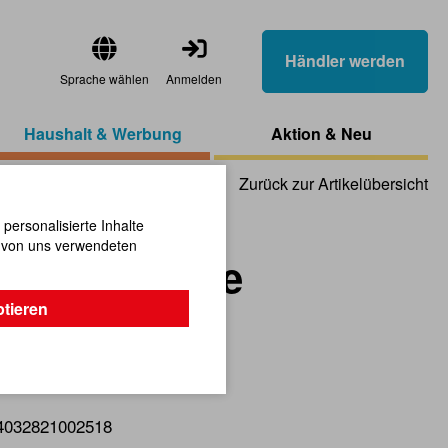
Händler werden
Sprache wählen
Anmelden
Haushalt & Werbung
Aktion & Neu
Zurück zur Artikelübersicht
ersonalisierte Inhalte
n von uns verwendeten
 35 cm Buche
ptieren
fürs perfekte Dinner!
4032821002518