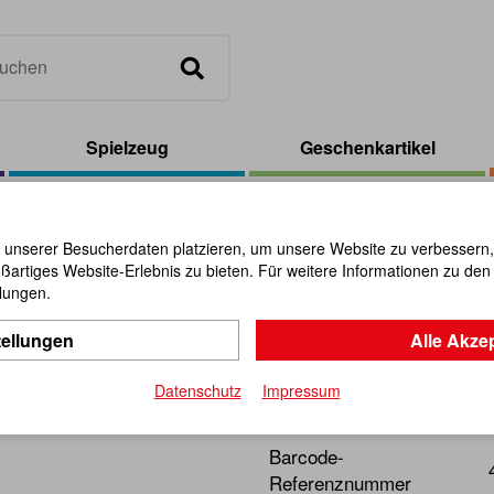
Spielzeug
Geschenkartikel
iches
/
Kochlöffel 35 cm Buche
 unserer Besucherdaten platzieren, um unsere Website zu verbessern, p
ßartiges Website-Erlebnis zu bieten. Für weitere Informationen zu de
Kochlöffel
llungen.
tellungen
Alle Akze
Artikel-Nr.:
101941
Datenschutz
Impressum
Unentbehrlicher Holzlöffel 
Barcode-
Referenznummer