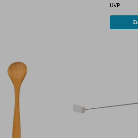
UVP:
Z