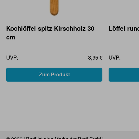
Kochlöffel spitz Kirschholz 30
Löffel ru
cm
UVP:
3,95 €
UVP:
Zum Produkt
© 2026 | Bartl ist eine Marke der Bartl GmbH