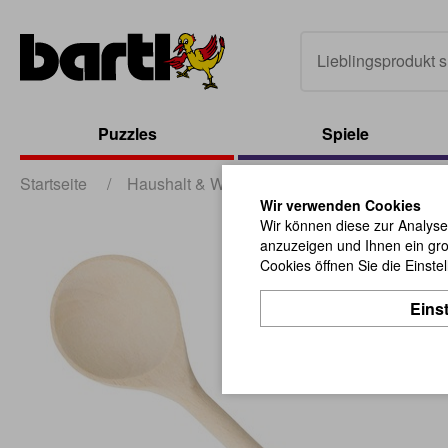
Puzzles
Spiele
Startseite
/
Haushalt & Werbung
/
Haushalt und Nützl
Wir verwenden Cookies
Wir können diese zur Analyse
anzuzeigen und Ihnen ein gro
Cookies öffnen Sie die Einste
Eins