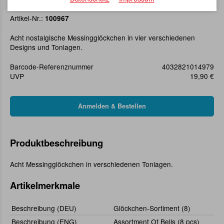
Glöckchen-Sortiment (8)
Artikel-Nr.:
100967
Acht nostalgische Messingglöckchen in vier verschiedenen
Designs und Tonlagen.
Barcode-Referenznummer
4032821014979
UVP
19,90 €
Produktbeschreibung
Acht Messingglöckchen in verschiedenen Tonlagen.
Artikelmerkmale
Beschreibung (DEU)
Glöckchen-Sortiment (8)
Beschreibung (ENG)
Assortment Of Bells (8 pcs)