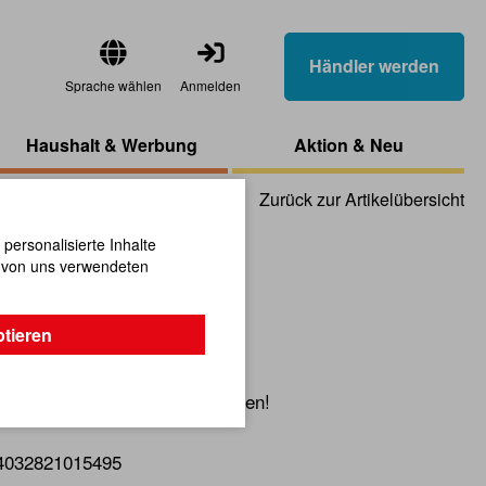
Händler werden
Sprache wählen
Anmelden
Haushalt & Werbung
Aktion & Neu
Zurück zur Artikelübersicht
ersonalisierte Inhalte
n von uns verwendeten
 2er-Set
ptieren
 Zeit kann immer Freude bereiten!
4032821015495