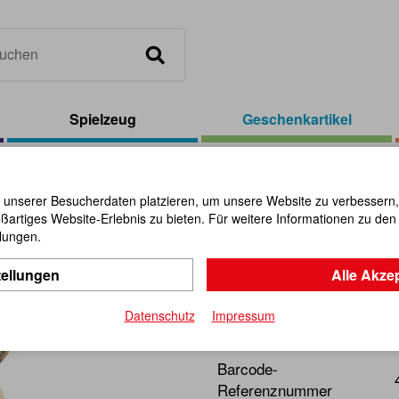
Spielzeug
Geschenkartikel
el
/
Glöckchen, 2er-Set
 unserer Besucherdaten platzieren, um unsere Website zu verbessern, p
ßartiges Website-Erlebnis zu bieten. Für weitere Informationen zu de
Glöckchen,
llungen.
tellungen
Alle Akze
Artikel-Nr.:
108004
Datenschutz
Impressum
Ein Mitbringsel zur rechten
Barcode-
Referenznummer