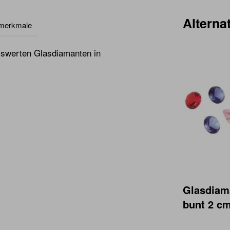
Alternat
lmerkmale
reiswerten Glasdiamanten in
Glasdiama
bunt 2 c