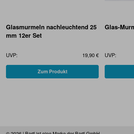
Glasmurmeln nachleuchtend 25
Glas-Murm
mm 12er Set
UVP:
19,90 €
UVP:
Zum Produkt
© 2026 | Bartl ist eine Marke der Bartl GmbH