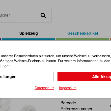
Spielzeug
Geschenkartikel
lasdiamanten Set (12) klar 2 cm
 unserer Besucherdaten platzieren, um unsere Website zu verbessern, p
ßartiges Website-Erlebnis zu bieten. Für weitere Informationen zu de
Glasdiaman
llungen.
tellungen
Alle Akze
Artikel-Nr.:
110471
Datenschutz
Impressum
Besonders preiswert und de
Barcode-
Referenznummer