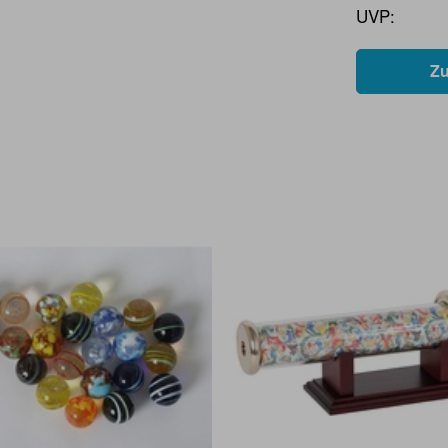
UVP:
Z