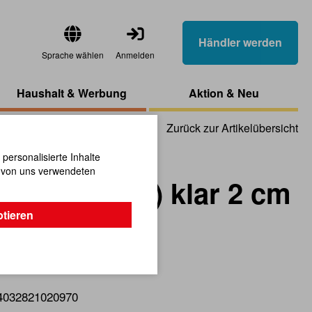
Händler werden
Sprache wählen
Anmelden
Haushalt & Werbung
Aktion & Neu
Zurück zur Artikelübersicht
ersonalisierte Inhalte
n von uns verwendeten
ten Set (12) klar 2 cm
ptieren
korativ!
4032821020970