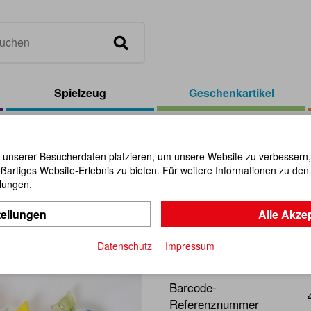
Spielzeug
Geschenkartikel
las-Bonbons, 15-tlg.
 unserer Besucherdaten platzieren, um unsere Website zu verbessern, p
ßartiges Website-Erlebnis zu bieten. Für weitere Informationen zu de
Glas-Bonbo
llungen.
tellungen
Alle Akze
Artikel-Nr.:
105592
Datenschutz
Impressum
Wunderschöne Effekte durc
Barcode-
Referenznummer