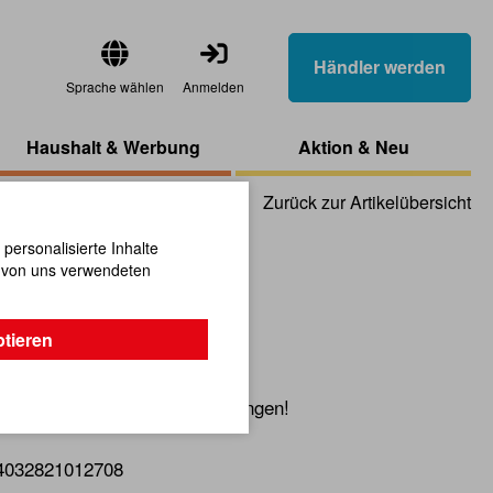
Händler werden
Sprache wählen
Anmelden
Haushalt & Werbung
Aktion & Neu
Zurück zur Artikelübersicht
ersonalisierte Inhalte
n von uns verwendeten
ns, 15-tlg.
ptieren
h Lichtbrechung und Spiegelungen!
4032821012708