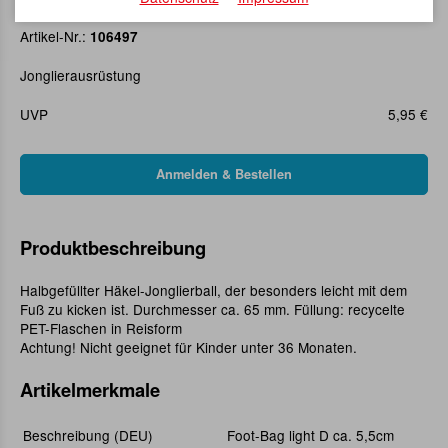
Foot-Bag light D ca. 5,5cm
Artikel-Nr.:
106497
Jonglierausrüstung
UVP
5,95 €
Produktbeschreibung
Halbgefüllter Häkel-Jonglierball, der besonders leicht mit dem
Fuß zu kicken ist. Durchmesser ca. 65 mm. Füllung: recycelte
PET-Flaschen in Reisform
Achtung! Nicht geeignet für Kinder unter 36 Monaten.
Artikelmerkmale
Beschreibung (DEU)
Foot-Bag light D ca. 5,5cm