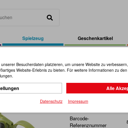
Spielzeug
Geschenkartikel
/
EXPLORA Optic Wonder
 unserer Besucherdaten platzieren, um unsere Website zu verbessern, p
ßartiges Website-Erlebnis zu bieten. Für weitere Informationen zu de
EXPLORA 
llungen.
tellungen
Alle Akze
Artikel-Nr.:
113136
Datenschutz
Impressum
Raus in die Natur! Die Wel
Barcode-
Referenznummer