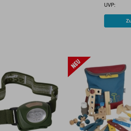
UVP:
Z