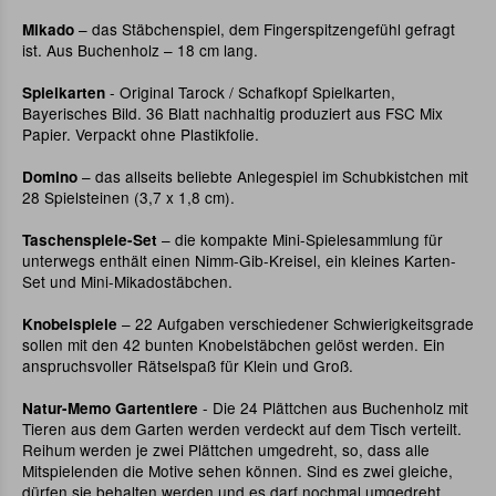
– das Stäbchenspiel, dem Fingerspitzengefühl gefragt
Mikado
ist. Aus Buchenholz – 18 cm lang.
- Original Tarock / Schafkopf Spielkarten,
Spielkarten
Bayerisches Bild. 36 Blatt nachhaltig produziert aus FSC Mix
Papier. Verpackt ohne Plastikfolie.
– das allseits beliebte Anlegespiel im Schubkistchen mit
Domino
28 Spielsteinen (3,7 x 1,8 cm).
– die kompakte Mini-Spielesammlung für
Taschenspiele-Set
unterwegs enthält einen Nimm-Gib-Kreisel, ein kleines Karten-
Set und Mini-Mikadostäbchen.
– 22 Aufgaben verschiedener Schwierigkeitsgrade
Knobelspiele
sollen mit den 42 bunten Knobelstäbchen gelöst werden. Ein
anspruchsvoller Rätselspaß für Klein und Groß.
- Die 24 Plättchen aus Buchenholz mit
Natur-Memo Gartentiere
Tieren aus dem Garten werden verdeckt auf dem Tisch verteilt.
Reihum werden je zwei Plättchen umgedreht, so, dass alle
Mitspielenden die Motive sehen können. Sind es zwei gleiche,
dürfen sie behalten werden und es darf nochmal umgedreht