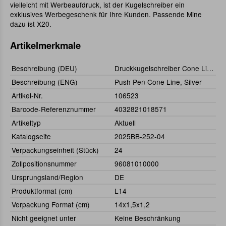
vielleicht mit Werbeaufdruck, ist der Kugelschreiber ein
exklusives Werbegeschenk für Ihre Kunden. Passende Mine
dazu ist X20.
Artikelmerkmale
Beschreibung (DEU)
Druckkugelschreiber Cone Line, Silber
Beschreibung (ENG)
Push Pen Cone Line, Silver
Artikel-Nr.
106523
Barcode-Referenznummer
4032821018571
Artikeltyp
Aktuell
Katalogseite
2025BB-252-04
Verpackungseinheit (Stück)
24
Zollpositionsnummer
96081010000
Ursprungsland/Region
DE
Produktformat (cm)
L14
Verpackung Format (cm)
14x1,5x1,2
Nicht geeignet unter
Keine Beschränkung