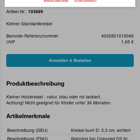
Kreisel bunt D: 3,3 cm, sortiert
Artikel-Nr.:
103689
Kleiner Standardkreisel
Barcode-Referenznummer
4032821010049
UVP
1,65 €
Produktbeschreibung
Kleiner Holzkreisel - natur, blau oder rot lackiert.
Achtung! Nicht geeignet für Kinder unter 36 Monaten.
Artikelmerkmale
Beschreibung (DEU)
Kreisel bunt D: 3,3 cm, sortiert
Beschreibung (ENG)
Spinning top Coloured D3,3cm, Assorted