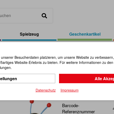
Spielzeug
Geschenkartikel
ves
/
Doppel-Kleiderhaken
 unserer Besucherdaten platzieren, um unsere Website zu verbessern, p
ßartiges Website-Erlebnis zu bieten. Für weitere Informationen zu de
Doppel-Kl
llungen.
tellungen
Alle Akze
Artikel-Nr.:
100515
Datenschutz
Impressum
Kinder - Kleiderhaken
Barcode-
Referenznummer