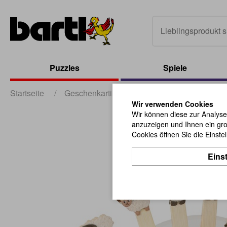
Puzzles
Spiele
Startseite
/
Geschenkartikel
/
sonstige Geschenkartik
Wir verwenden Cookies
Wir können diese zur Analyse
anzuzeigen und Ihnen ein gro
Cookies öffnen Sie die Einste
Eins