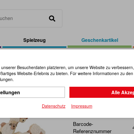
Spielzeug
Geschenkartikel
el
/
Display für Holz-Lesezeichen
 unserer Besucherdaten platzieren, um unsere Website zu verbessern, p
ßartiges Website-Erlebnis zu bieten. Für weitere Informationen zu de
Display fü
llungen.
tellungen
Alle Akze
Artikel-Nr.:
107082
Datenschutz
Impressum
Display für die passende 
Barcode-
Referenznummer