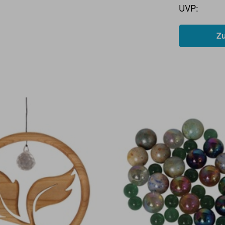
UVP:
Z