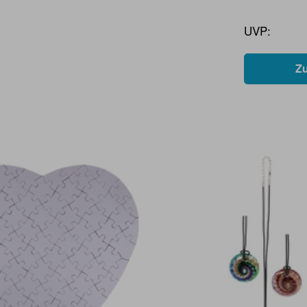
UVP:
Z