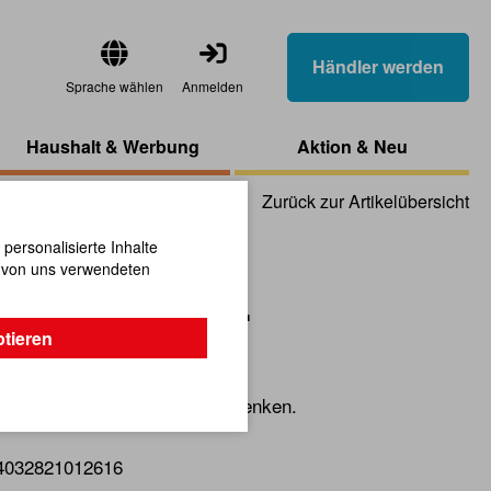
Händler werden
Sprache wählen
Anmelden
Haushalt & Werbung
Aktion & Neu
Zurück zur Artikelübersicht
ersonalisierte Inhalte
n von uns verwendeten
 rot, 12-tlg.
ptieren
tie zum Dekorieren und Verschenken.
4032821012616