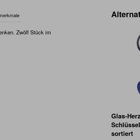
Alternat
lmerkmale
enken. Zwölf Stück im
Glas-Her
Schlüsse
sortiert