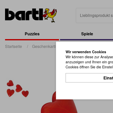
Puzzles
Spiele
Startseite
/
Geschenkartikel
/
Allerlei aus Glas
/
G
Wir verwenden Cookies
Wir können diese zur Analyse
anzuzeigen und Ihnen ein gro
Cookies öffnen Sie die Einste
Eins