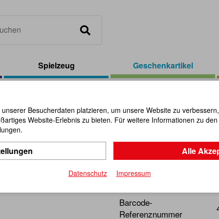
Spielzeug
Geschenkartikel
las-Herzen rot, 12-tlg.
 unserer Besucherdaten platzieren, um unsere Website zu verbessern, p
ßartiges Website-Erlebnis zu bieten. Für weitere Informationen zu de
Glas-Herzen
llungen.
tellungen
Alle Akze
Artikel-Nr.:
101899
Datenschutz
Impressum
Top-Seller mit Gefallgaran
Barcode-
Referenznummer