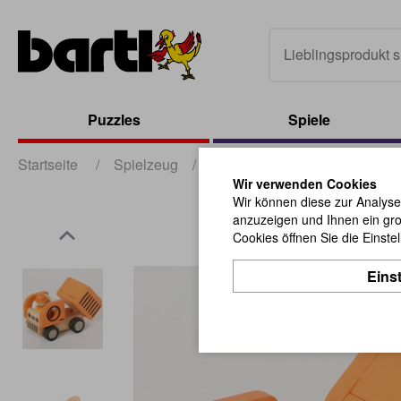
Puzzles
Spiele
Startseite
/
Spielzeug
/
Baby und Kleinkind
/
Disp
Wir verwenden Cookies
Wir können diese zur Analyse
anzuzeigen und Ihnen ein gro
Cookies öffnen Sie die Einste
Eins