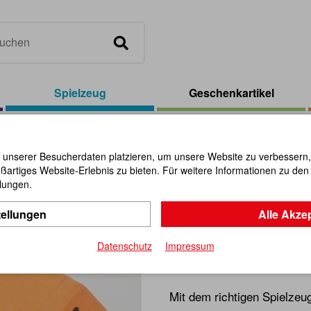
Spielzeug
Geschenkartikel
lay Baustellenfahrzeuge 2 (12 Stück)
 unserer Besucherdaten platzieren, um unsere Website zu verbessern, p
ßartiges Website-Erlebnis zu bieten. Für weitere Informationen zu de
Display Ba
llungen.
tellungen
Alle Akze
(12 Stück)
Datenschutz
Impressum
Artikel-Nr.:
103063
Mit dem richtigen Spielzeu