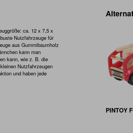
Alternat
euggröße: ca. 12 x 7,5 x
obuste Nutzfahrzeuge für
hrzeuge aus Gummibaumholz
männchen kann man
n kann, wie z. B. die
kleinen Nutzfahrzeugen
raktion und haben jede
PINTOY F