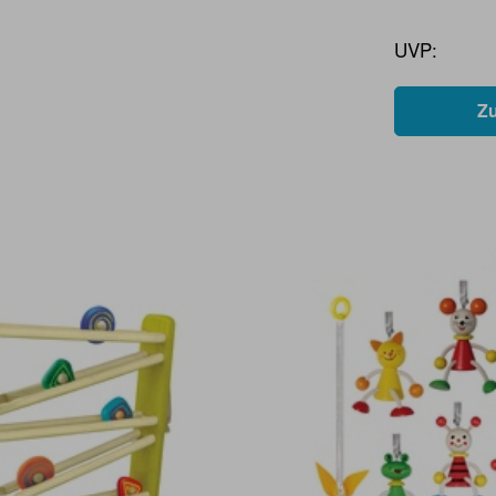
UVP:
Z