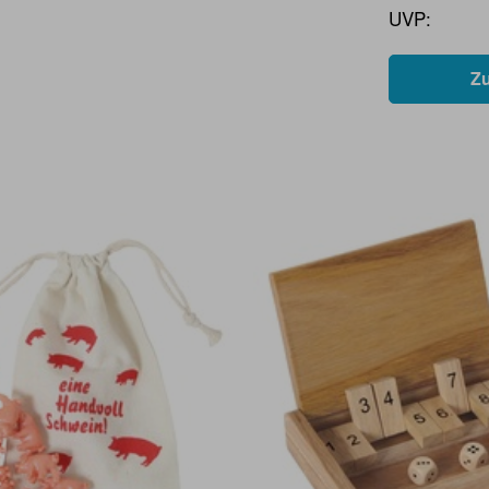
UVP:
Z