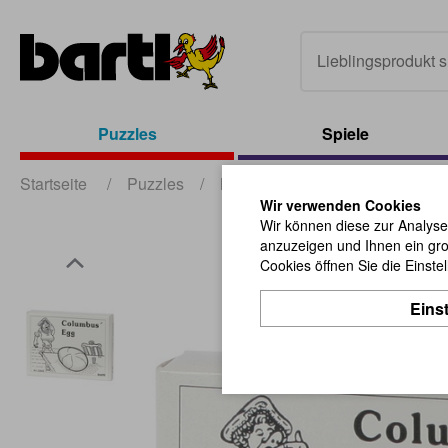
Puzzles
Spiele
Startseite
/
Puzzles
/
Mini Puzzles
/
Columbus` E
Wir verwenden Cookies
Wir können diese zur Analyse
anzuzeigen und Ihnen ein gro
Cookies öffnen Sie die Einste
Eins