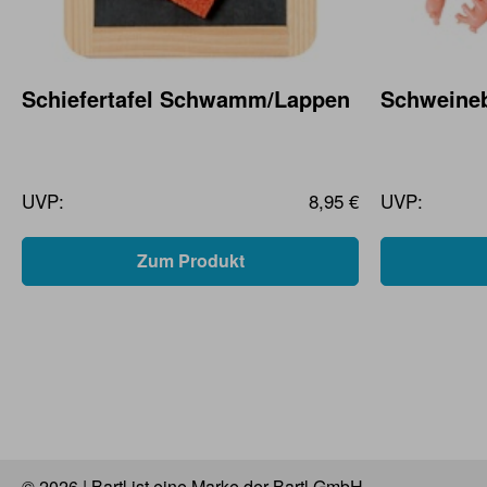
Schiefertafel Schwamm/Lappen
Schweineb
UVP:
8,95 €
UVP:
Zum Produkt
© 2026 | Bartl ist eine Marke der Bartl GmbH