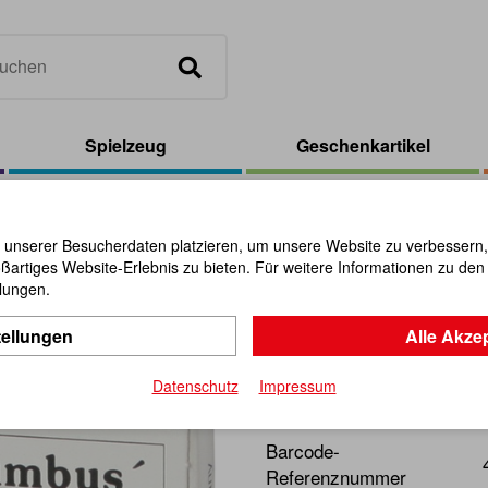
Spielzeug
Geschenkartikel
gg
 unserer Besucherdaten platzieren, um unsere Website zu verbessern, p
ßartiges Website-Erlebnis zu bieten. Für weitere Informationen zu de
Columbus`
llungen.
tellungen
Alle Akze
Artikel-Nr.:
102534
Datenschutz
Impressum
Denksport für clevere Tüfle
Barcode-
Referenznummer