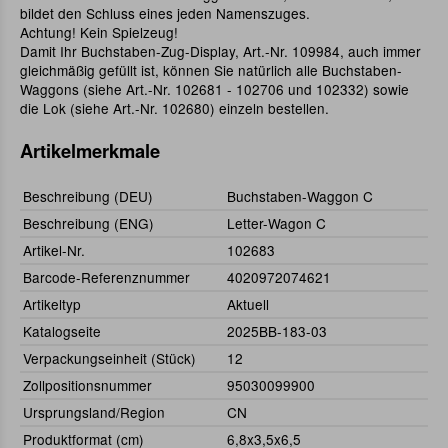
bildet den Schluss eines jeden Namenszuges.
Achtung! Kein Spielzeug!
Damit Ihr Buchstaben-Zug-Display, Art.-Nr. 109984, auch immer
gleichmäßig gefüllt ist, können Sie natürlich alle Buchstaben-
Waggons (siehe Art.-Nr. 102681 - 102706 und 102332) sowie
die Lok (siehe Art.-Nr. 102680) einzeln bestellen.
Artikelmerkmale
Beschreibung (DEU)
Buchstaben-Waggon C
Beschreibung (ENG)
Letter-Wagon C
Artikel-Nr.
102683
Barcode-Referenznummer
4020972074621
Artikeltyp
Aktuell
Katalogseite
2025BB-183-03
Verpackungseinheit (Stück)
12
Zollpositionsnummer
95030099900
Ursprungsland/Region
CN
Produktformat (cm)
6,8x3,5x6,5