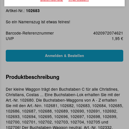
Buchstaben-Waggon C
Artikel-Nr.:
102683
So ein Namenszug ist etwas feines!
Barcode-Referenznummer
4020972074621
UVP
1,95 €
Produktbeschreibung
Der kleine Waggon trägt den Buchstaben C für alle Christines,
Christians, Costas ... Eine Buchstaben-Lok erhalten Sie mit der
Art.-Nr. 102680. Die Buchstaben-Waggons von A - Z erhalten
Sie mit den Art.-Nrn. 102681, 102682, 102683, 102684, 102685,
102686, 102687, 102688, 102689, 102690, 102691, 102692,
102693, 102694, 102695, 102696, 102697, 102698, 102699,
102700, 102701, 102702, 102703, 102704, 102705 und
102706! Der Buchstaben-Waggon neutral, Art.-Nr. 102332,