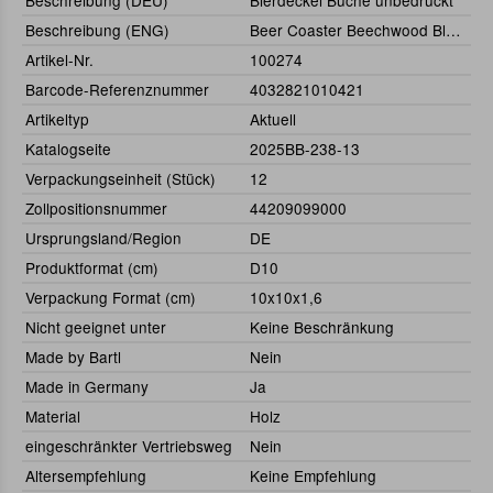
Beschreibung (DEU)
Bierdeckel Buche unbedruckt
Beschreibung (ENG)
Beer Coaster Beechwood Blank
Artikel-Nr.
100274
Barcode-Referenznummer
4032821010421
Artikeltyp
Aktuell
Katalogseite
2025BB-238-13
Verpackungseinheit (Stück)
12
Zollpositionsnummer
44209099000
Ursprungsland/Region
DE
Produktformat (cm)
D10
Verpackung Format (cm)
10x10x1,6
Nicht geeignet unter
Keine Beschränkung
Made by Bartl
Nein
Made in Germany
Ja
Material
Holz
eingeschränkter Vertriebsweg
Nein
Altersempfehlung
Keine Empfehlung