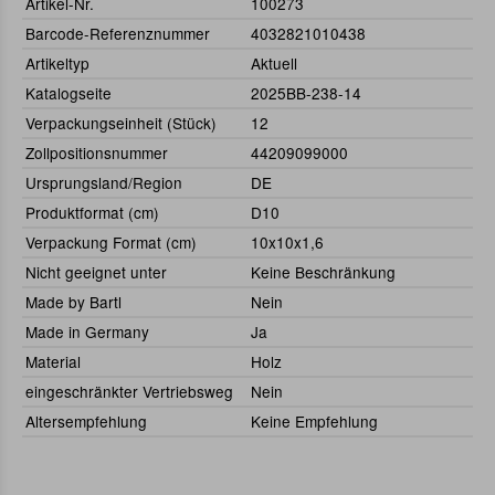
Artikel-Nr.
100273
Barcode-Referenznummer
4032821010438
Artikeltyp
Aktuell
Katalogseite
2025BB-238-14
Verpackungseinheit (Stück)
12
Zollpositionsnummer
44209099000
Ursprungsland/Region
DE
Produktformat (cm)
D10
Verpackung Format (cm)
10x10x1,6
Nicht geeignet unter
Keine Beschränkung
Made by Bartl
Nein
Made in Germany
Ja
Material
Holz
eingeschränkter Vertriebsweg
Nein
Altersempfehlung
Keine Empfehlung