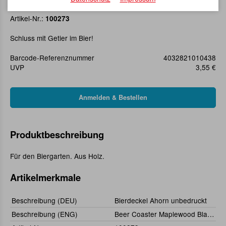
Bierdeckel Ahorn unbedruckt
Artikel-Nr.:
100273
Schluss mit Getier im Bier!
Barcode-Referenznummer
4032821010438
UVP
3,55 €
Produktbeschreibung
Für den Biergarten. Aus Holz.
Artikelmerkmale
Beschreibung (DEU)
Bierdeckel Ahorn unbedruckt
Beschreibung (ENG)
Beer Coaster Maplewood Blank