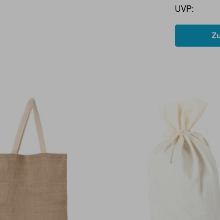
UVP:
Z