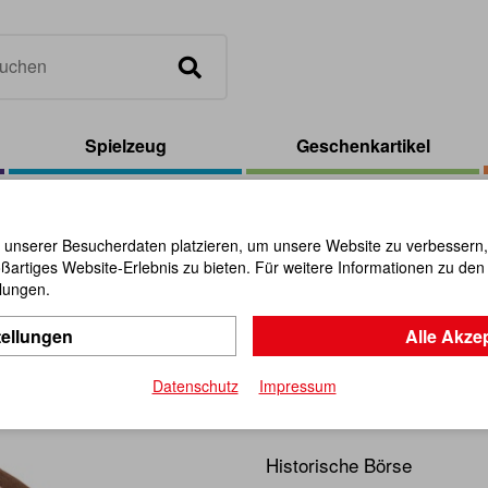
Spielzeug
Geschenkartikel
Beutel Wildlederoptik XL hellbraun
 unserer Besucherdaten platzieren, um unsere Website zu verbessern, p
ßartiges Website-Erlebnis zu bieten. Für weitere Informationen zu de
Beutel Wil
llungen.
tellungen
Alle Akze
hellbraun
Datenschutz
Impressum
Artikel-Nr.:
110564
Historische Börse