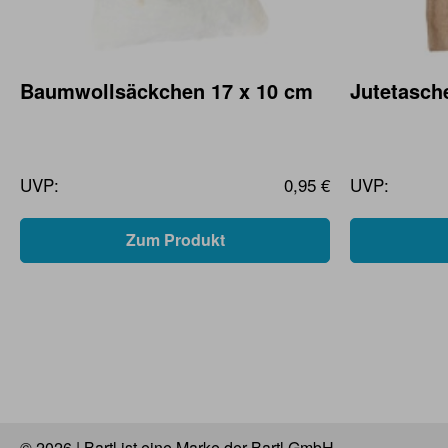
Baumwollsäckchen 17 x 10 cm
Jutetasche
UVP:
0,95 €
UVP:
Zum Produkt
© 2026 | Bartl ist eine Marke der Bartl GmbH