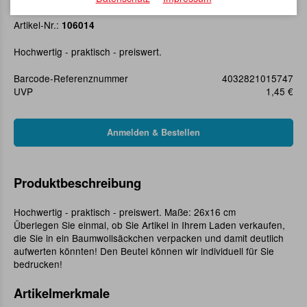
Baumwollsäckchen 26 x 16 cm
Artikel-Nr.:
106014
Hochwertig - praktisch - preiswert.
Barcode-Referenznummer
4032821015747
UVP
1,45 €
Produktbeschreibung
Hochwertig - praktisch - preiswert. Maße: 26x16 cm
Überlegen Sie einmal, ob Sie Artikel in Ihrem Laden verkaufen,
die Sie in ein Baumwollsäckchen verpacken und damit deutlich
aufwerten könnten! Den Beutel können wir individuell für Sie
bedrucken!
Artikelmerkmale