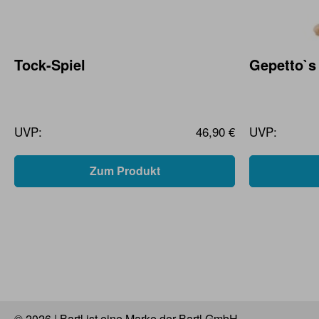
Tock-Spiel
Gepetto`s
UVP:
46,90 €
UVP:
Zum Produkt
© 2026 | Bartl ist eine Marke der Bartl GmbH