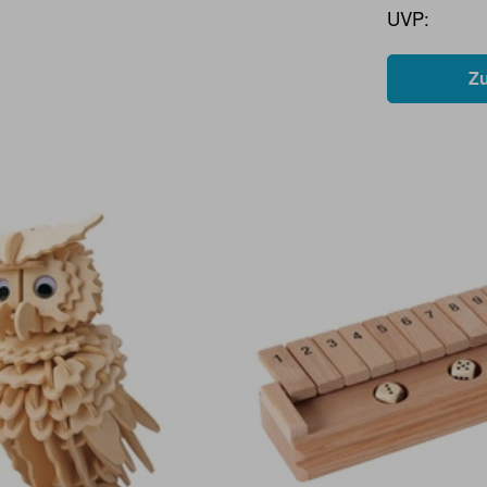
UVP:
Z