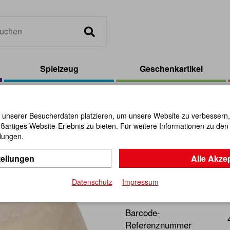
Spielzeug
Geschenkartikel
rfel 20 mm, Holz, natur
 unserer Besucherdaten platzieren, um unsere Website zu verbessern, p
ßartiges Website-Erlebnis zu bieten. Für weitere Informationen zu de
Augenwürfe
llungen.
tellungen
Alle Akze
Artikel-Nr.:
103726
Datenschutz
Impressum
Geprägter Würfel aus FSC z
Barcode-
Referenznummer