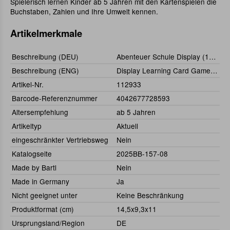
Spielerisch lernen Kinder ab 5 Jahren mit den Kartenspielen die
Buchstaben, Zahlen und Ihre Umwelt kennen.
Artikelmerkmale
Beschreibung (DEU)
Abenteuer Schule Display (12 Stück, 6-fach sortiert)
Beschreibung (ENG)
Display Learning Card Games (12 pcs) German Language
Artikel-Nr.
112933
Barcode-Referenznummer
4042677728593
Altersempfehlung
ab 5 Jahren
Artikeltyp
Aktuell
eingeschränkter Vertriebsweg
Nein
Katalogseite
2025BB-157-08
Made by Bartl
Nein
Made in Germany
Ja
Nicht geeignet unter
Keine Beschränkung
Produktformat (cm)
14,5x9,3x11
Ursprungsland/Region
DE