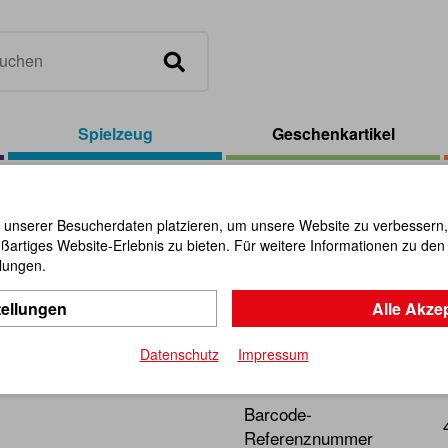
Spielzeug
Geschenkartikel
 1
 unserer Besucherdaten platzieren, um unsere Website zu verbessern, p
ßartiges Website-Erlebnis zu bieten. Für weitere Informationen zu de
Zylinderbl
llungen.
tellungen
Alle Akze
Artikel-Nr.:
106119
Datenschutz
Impressum
Hochwertiges Lernspielzeug
Barcode-
Referenznummer