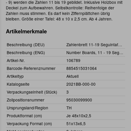
- 9) werden die Zahlen 11 bis 19 gebildet. Inklusive Holzbox mit
Deckel zum Aufbewahren. Selbstkontrolle: Reihenfolge der
Zahlen muss stimmen. Es darf kein Ziffernplättchen übrig
bleiben. Größe einer Tafel: 48 x 10 x 2,5 cm. Ab 4 Jahren.
Artikelmerkmale
Beschreibung (DEU)
Zahlenbrett 11-19 Seguintafeln I
Beschreibung (ENG)
Number Boards, 11 - 19 Seguinboards l
Artikel-Nr.
106789
Barcode-Referenznummer
8854515031064
Artikeltyp
Aktuell
Katalogseite
2021BB-000-00
Verpackungseinheit (Stück)
3
Zollpositionsnummer
95030099900
Ursprungsland/Region
TH
Produktformat (cm)
Je 48x10x2,5
Verpackung Format (cm)
51x13x6,5