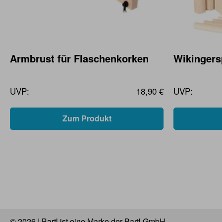
Armbrust für Flaschenkorken
Wikingers
UVP:
18,90 €
UVP:
Zum Produkt
© 2026 | Bartl ist eine Marke der Bartl GmbH