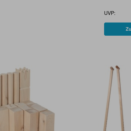
UVP:
Z