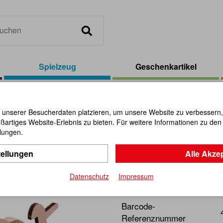
Spielzeug
Geschenkartikel
dWars Katapult
 unserer Besucherdaten platzieren, um unsere Website zu verbessern, p
ßartiges Website-Erlebnis zu bieten. Für weitere Informationen zu de
WoodWars 
llungen.
tellungen
Alle Akze
Artikel-Nr.:
111411
Datenschutz
Impressum
Funktionsfähiger Bausatz a
Barcode-
Referenznummer