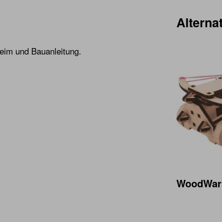
Alternat
leim und Bauanleitung.
WoodWars