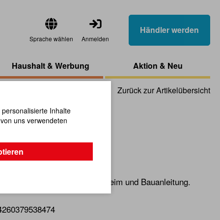
Händler werden
Sprache wählen
Anmelden
Haushalt & Werbung
Aktion & Neu
Zurück zur Artikelübersicht
ersonalisierte Inhalte
n von uns verwendeten
Katapult
ptieren
us Buchenholz inklusive Holzleim und Bauanleitung.
4260379538474