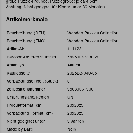
große Puzzle-Freunde. Puzzlegröße: je ca 4,5cm.
Achtung! Nicht geeignet für Kinder unter 36 Monaten.
Artikelmerkmale
Beschreibung (DEU)
Wooden Puzzles Collection Junior (4)
Beschreibung (ENG)
Wooden Puzzles Collection Junior (4 pcs)
Artikel-Nr.
111128
Barcode-Referenznummer
5425004733665
Artikeltyp
Aktuell
Katalogseite
2025BB-040-05
Verpackungseinheit (Stück)
6
Zollpositionsnummer
95030061900
Ursprungsland/Region
CN
Produktformat (cm)
20x20x5
Verpackung Format (cm)
20x20x5
Nicht geeignet unter
3 Jahren
Made by Bartl
Nein