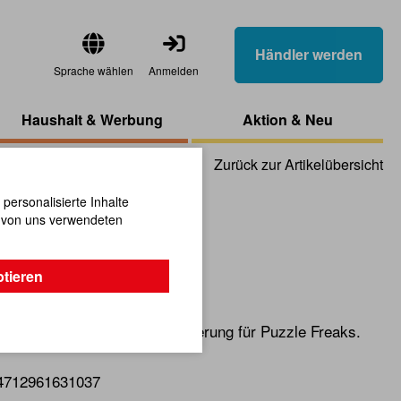
Händler werden
Sprache wählen
Anmelden
Haushalt & Werbung
Aktion & Neu
Zurück zur Artikelübersicht
ersonalisierte Inhalte
n von uns verwendeten
ll - Wisdom
ptieren
le ist eine echte Herausforderung für Puzzle Freaks.
4712961631037