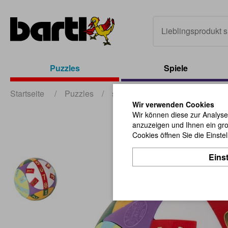
Puzzles
Spiele
Startseite
/
Puzzles
/
sonstige Puzzles + Geduldspiel
Wir verwenden Cookies
Wir können diese zur Analyse
anzuzeigen und Ihnen ein gro
Cookies öffnen Sie die Einste
Eins