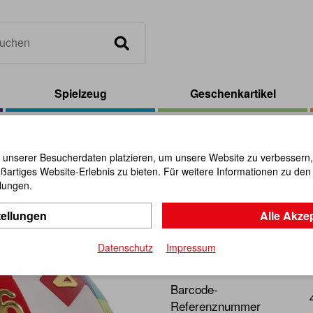
Spielzeug
Geschenkartikel
e
/
Wisdom Ball - Wisdom
 unserer Besucherdaten platzieren, um unsere Website zu verbessern, p
ßartiges Website-Erlebnis zu bieten. Für weitere Informationen zu de
Wisdom Ba
llungen.
tellungen
Alle Akze
Artikel-Nr.:
111084
Datenschutz
Impressum
Dieses Zahlen-Schiebe-Puzz
Barcode-
Referenznummer