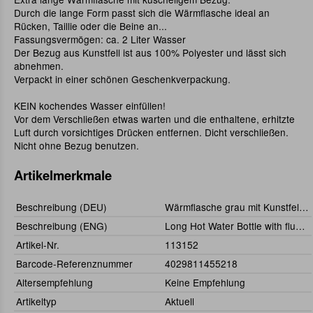
Durch die lange Form passt sich die Wärmflasche ideal an
Rücken, Taillie oder die Beine an...
Fassungsvermögen: ca. 2 Liter Wasser
Der Bezug aus Kunstfell ist aus 100% Polyester und lässt sich
abnehmen.
Verpackt in einer schönen Geschenkverpackung.
KEIN kochendes Wasser einfüllen!
Vor dem Verschließen etwas warten und die enthaltene, erhitzte
Luft durch vorsichtiges Drücken entfernen. Dicht verschließen.
Nicht ohne Bezug benutzen.
Artikelmerkmale
Beschreibung (DEU)
Wärmflasche grau mit Kunstfellüberzug ca. 73 cm lang, ca 2 Liter
Beschreibung (ENG)
Long Hot Water Bottle with fluffy fur cover ca. 73cm long, for ca. 2 l
Artikel-Nr.
113152
Barcode-Referenznummer
4029811455218
Altersempfehlung
Keine Empfehlung
Artikeltyp
Aktuell