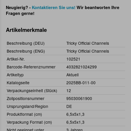
Neugierig? -
Kontaktieren Sie uns!
Wir beantworten Ihre
Fragen gerne!
Artikelmerkmale
Beschreibung (DEU)
Tricky Official Channels
Beschreibung (ENG)
Tricky Official Channels
Artikel-Nr.
102521
Barcode-Referenznummer
4032821024299
Artikeltyp
Aktuell
Katalogseite
2025BB-011-00
Verpackungseinheit (Stück)
12
Zollpositionsnummer
95030061900
Ursprungsland/Region
DE
Produktformat (cm)
6,5x5x1,3
Verpackung Format (cm)
6,5x5x1,3
Nicht geeignet unter
3 Jahren