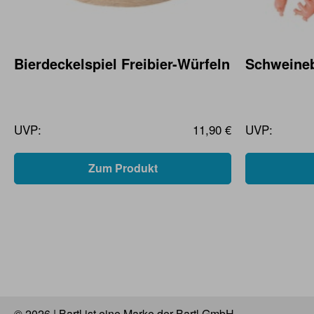
Bierdeckelspiel Freibier-Würfeln
Schweineb
UVP:
11,90 €
UVP:
Zum Produkt
© 2026 | Bartl ist eine Marke der Bartl GmbH