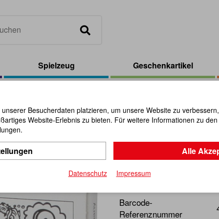
Spielzeug
Geschenkartikel
's Wheel
 unserer Besucherdaten platzieren, um unsere Website zu verbessern, p
ßartiges Website-Erlebnis zu bieten. Für weitere Informationen zu de
The Cavem
llungen.
tellungen
Alle Akze
Artikel-Nr.:
102532
Datenschutz
Impressum
Denksport für clevere Tüfle
Barcode-
Referenznummer