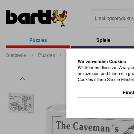
Puzzles
Spiele
Startseite
/
Puzzles
/
Mini Puzzles
/
The Caveman
Wir verwenden Cookies
Wir können diese zur Analyse
anzuzeigen und Ihnen ein gro
Cookies öffnen Sie die Einste
Eins