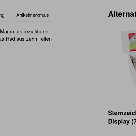
Alternat
ng
Artikelmerkmale
e Mammutspezialitäten
as Rad aus zehn Teilen
Sternzeic
Display (