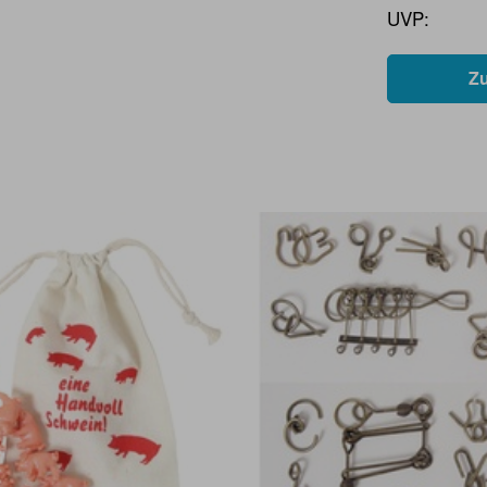
UVP:
Z