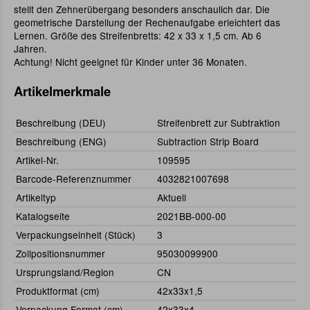
stellt den Zehnerübergang besonders anschaulich dar. Die
geometrische Darstellung der Rechenaufgabe erleichtert das
Lernen. Größe des Streifenbretts: 42 x 33 x 1,5 cm. Ab 6
Jahren.
Achtung! Nicht geeignet für Kinder unter 36 Monaten.
Artikelmerkmale
Beschreibung (DEU)
Streifenbrett zur Subtraktion
Beschreibung (ENG)
Subtraction Strip Board
Artikel-Nr.
109595
Barcode-Referenznummer
4032821007698
Artikeltyp
Aktuell
Katalogseite
2021BB-000-00
Verpackungseinheit (Stück)
3
Zollpositionsnummer
95030099900
Ursprungsland/Region
CN
Produktformat (cm)
42x33x1,5
Verpackung Format (cm)
42x33x4