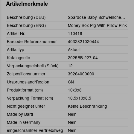
Artikelmerkmale
Beschreibung (DEU)
Spardose Baby-Schweinchen rosa
Beschreibung (ENG)
Money Box Pig With Pillow Pink
Artikel-Nr.
110418
Barcode-Referenznummer
4032821020444
Artikeltyp
Aktuell
Katalogseite
2025BB-227-04
Verpackungseinheit (Stück)
12
Zollpositionsnummer
39264000000
Ursprungsland/Region
CN
Produktformat (cm)
10x9x8
Verpackung Format (cm)
10,5x10x8,5
Nicht geeignet unter
Keine Beschränkung
Made by Bartl
Nein
Made in Germany
Nein
eingeschränkter Vertriebsweg
Nein