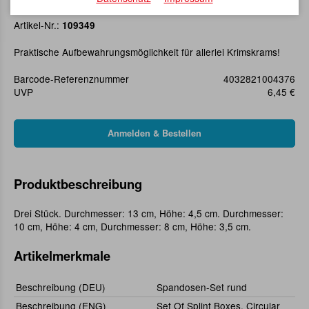
Spandosen-Set rund
Artikel-Nr.:
109349
Praktische Aufbewahrungsmöglichkeit für allerlei Krimskrams!
Barcode-Referenznummer
4032821004376
UVP
6,45 €
Produktbeschreibung
Drei Stück. Durchmesser: 13 cm, Höhe: 4,5 cm. Durchmesser:
10 cm, Höhe: 4 cm, Durchmesser: 8 cm, Höhe: 3,5 cm.
Artikelmerkmale
Beschreibung (DEU)
Spandosen-Set rund
Beschreibung (ENG)
Set Of Splint Boxes, Circular