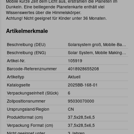
Mobile kurze Zeit dem Licht aus, erstrahlen die Planeten im
Dunkeln. Eine beiliegende Planetenkarte enthält viel
Wissenswertes über die Himmelskörper.
Achtung! Nicht geeignet für Kinder unter 36 Monaten.
Artikelmerkmale
Beschreibung (DEU)
Solarsystem groß, Mobile-Baukasten
Beschreibung (ENG)
Solar System, Mobile Making Kit
Artikel-Nr.
105919
Barcode-Referenznummer
4018928655208
Artikeltyp
Aktuell
Katalogseite
2025BB-168-01
Verpackungseinheit (Stück)
6
Zollpositionsnummer
95030070000
Ursprungsland/Region
CN
Produktformat (cm)
37,5x28,5x6,5
Verpackung Format (cm)
37,5x28,5x6,5
Nicht geeignet unter
3 Jahren