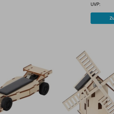
UVP:
Z