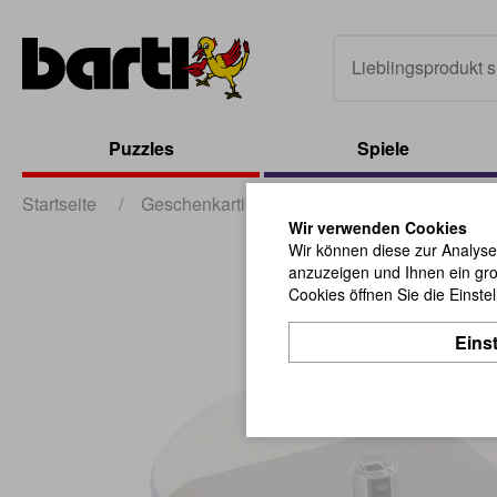
Puzzles
Spiele
Startseite
/
Geschenkartikel
/
sonstige Geschenkartik
Wir verwenden Cookies
Wir können diese zur Analyse
anzuzeigen und Ihnen ein gro
Cookies öffnen Sie die Einste
Eins