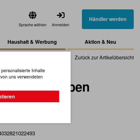
Händler werden
Sprache wählen
Anmelden
Haushalt & Werbung
Aktion & Neu
Zurück zur Artikelübersicht
ersonalisierte Inhalte
n von uns verwendeten
lay silberfarben
ptieren
ich die Präsentationsscheibe.
4032821022493