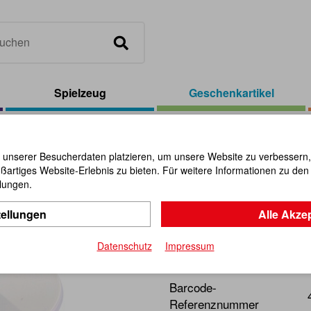
Spielzeug
Geschenkartikel
el
/
Solar-Display silberfarben
 unserer Besucherdaten platzieren, um unsere Website zu verbessern, p
ßartiges Website-Erlebnis zu bieten. Für weitere Informationen zu de
Solar-Disp
llungen.
tellungen
Alle Akze
Artikel-Nr.:
110815
Datenschutz
Impressum
Bei Lichteinwirkung dreht s
Barcode-
Referenznummer