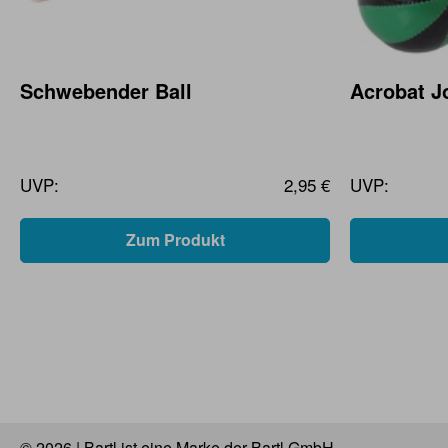
Schwebender Ball
Acrobat Jo
UVP:
2,95 €
UVP:
Zum Produkt
© 2026 | Bartl ist eine Marke der Bartl GmbH