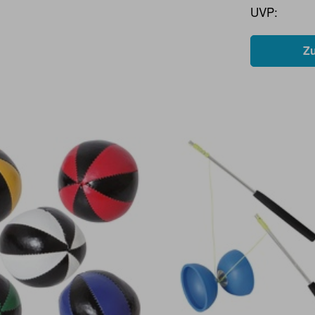
UVP:
Z