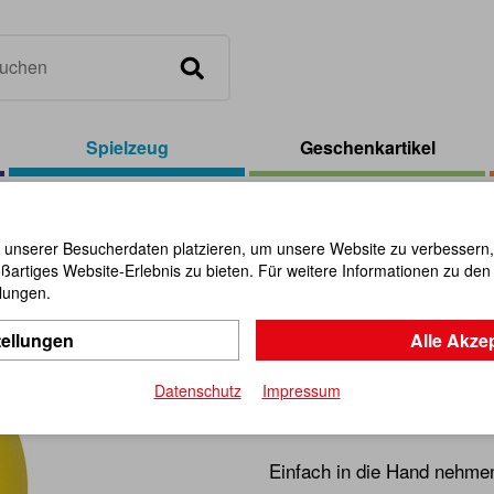
Spielzeug
Geschenkartikel
le Knautschball 5,5 cm, sortiert
 unserer Besucherdaten platzieren, um unsere Website zu verbessern, p
ßartiges Website-Erlebnis zu bieten. Für weitere Informationen zu de
Smile Knau
llungen.
tellungen
Alle Akze
sortiert
Datenschutz
Impressum
Artikel-Nr.:
101348
Einfach in die Hand nehme