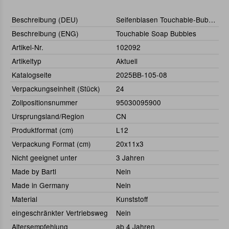
Beschreibung (DEU)
Seifenblasen Touchable-Bubbles
Beschreibung (ENG)
Touchable Soap Bubbles
Artikel-Nr.
102092
Artikeltyp
Aktuell
Katalogseite
2025BB-105-08
Verpackungseinheit (Stück)
24
Zollpositionsnummer
95030095900
Ursprungsland/Region
CN
Produktformat (cm)
L12
Verpackung Format (cm)
20x11x3
Nicht geeignet unter
3 Jahren
Made by Bartl
Nein
Made in Germany
Nein
Material
Kunststoff
eingeschränkter Vertriebsweg
Nein
Altersempfehlung
ab 4 Jahren