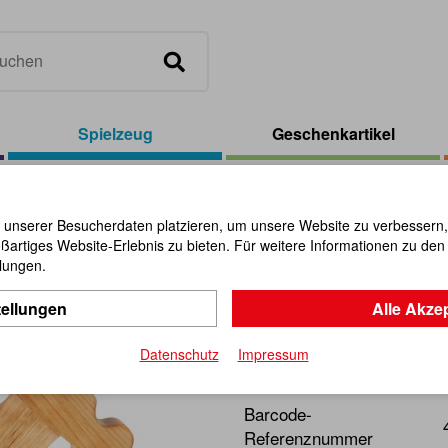
Spielzeug
Geschenkartikel
wert Edelmann geölt
 unserer Besucherdaten platzieren, um unsere Website zu verbessern, p
ßartiges Website-Erlebnis zu bieten. Für weitere Informationen zu de
Schwert E
llungen.
tellungen
Alle Akze
Artikel-Nr.:
101620
Datenschutz
Impressum
Für ungefährlichen Spieles
Barcode-
Referenznummer