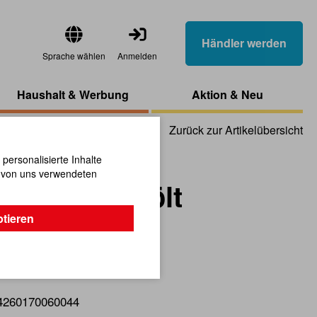
Händler werden
Sprache wählen
Anmelden
Haushalt & Werbung
Aktion & Neu
Zurück zur Artikelübersicht
ersonalisierte Inhalte
n von uns verwendeten
delmann geölt
ptieren
paß!
4260170060044