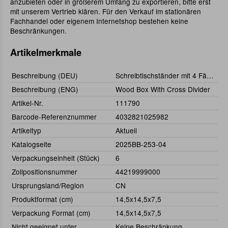
anzubieten oder in größerem Umfang zu exportieren, bitte erst
mit unserem Vertrieb klären. Für den Verkauf im stationären
Fachhandel oder eigenem Internetshop bestehen keine
Beschränkungen.
Artikelmerkmale
Beschreibung (DEU)
Schreibtischständer mit 4 Fächern
Beschreibung (ENG)
Wood Box With Cross Divider
Artikel-Nr.
111790
Barcode-Referenznummer
4032821025982
Artikeltyp
Aktuell
Katalogseite
2025BB-253-04
Verpackungseinheit (Stück)
6
Zollpositionsnummer
44219999000
Ursprungsland/Region
CN
Produktformat (cm)
14,5x14,5x7,5
Verpackung Format (cm)
14,5x14,5x7,5
Nicht geeignet unter
Keine Beschränkung