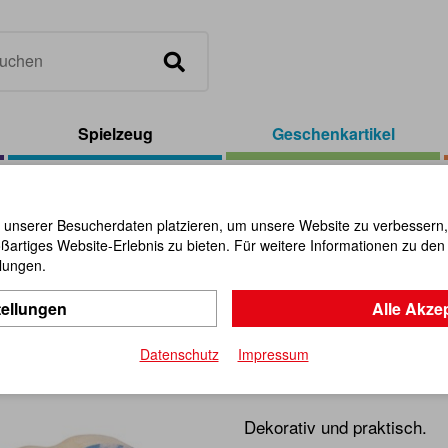
Spielzeug
Geschenkartikel
el
/
Schlüsselanhänger Sommerwiese, sortiert
 unserer Besucherdaten platzieren, um unsere Website zu verbessern, p
ßartiges Website-Erlebnis zu bieten. Für weitere Informationen zu de
Schlüssel
llungen.
tellungen
Alle Akze
Sommerwie
Datenschutz
Impressum
Artikel-Nr.:
111494
Dekorativ und praktisch.