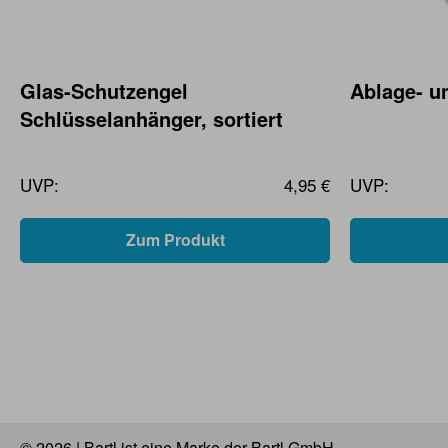
Glas-Schutzengel
Ablage- u
Schlüsselanhänger, sortiert
UVP:
4,95 €
UVP:
Zum Produkt
© 2026 | Bartl ist eine Marke der Bartl GmbH