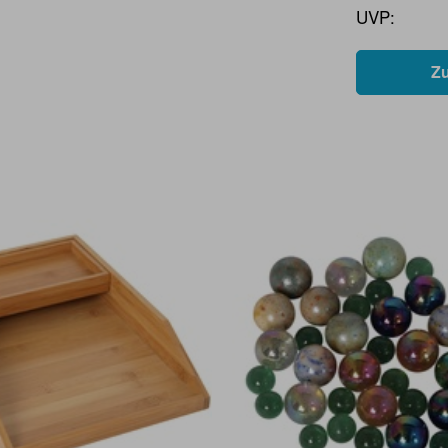
UVP:
Z