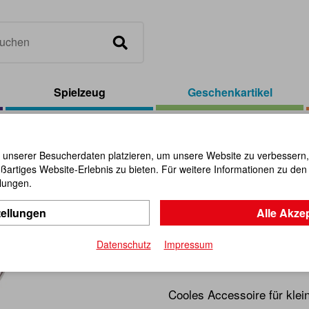
Spielzeug
Geschenkartikel
el
/
Schlüsselanhänger Piraten, sortiert
 unserer Besucherdaten platzieren, um unsere Website zu verbessern, p
ßartiges Website-Erlebnis zu bieten. Für weitere Informationen zu de
Schlüssela
llungen.
tellungen
Alle Akze
sortiert
Datenschutz
Impressum
Artikel-Nr.:
110536
Cooles Accessoire für klei