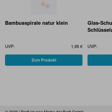
Bambusspirale natur klein
Glas-Schu
Schlüssela
UVP:
1,95 €
UVP:
Zum Produkt
© 2026 | Bartl ist eine Marke der Bartl GmbH