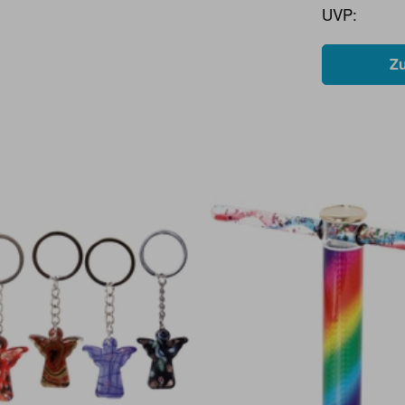
UVP:
Z