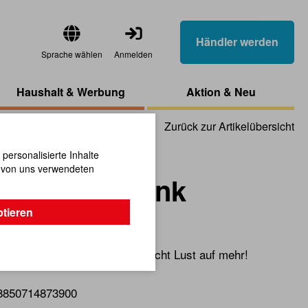
Händler werden
Sprache wählen
Anmelden
Haushalt & Werbung
Aktion & Neu
Zurück zur Artikelübersicht
ersonalisierte Inhalte
n von uns verwendeten
gen Werkbank
ptieren
on immer die beste Art und macht Lust auf mehr!
8850714873900