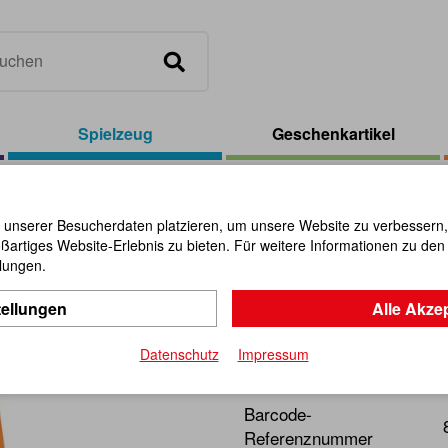
Spielzeug
Geschenkartikel
/
Schiebewagen Werkbank
 unserer Besucherdaten platzieren, um unsere Website zu verbessern, p
ßartiges Website-Erlebnis zu bieten. Für weitere Informationen zu de
Schiebewa
llungen.
tellungen
Alle Akze
Artikel-Nr.:
103064
Datenschutz
Impressum
Spielerisch lernen war sch
Barcode-
Referenznummer