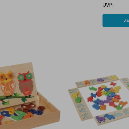
UVP:
Z