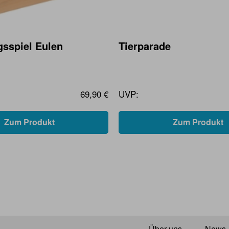
sspiel Eulen
Tierparade
69,90 €
UVP:
Zum Produkt
Zum Produkt
Über uns
News