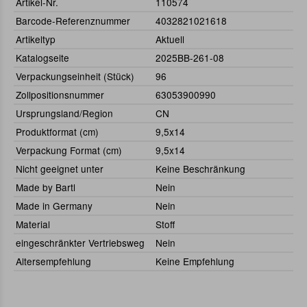
Artikel-Nr.
110574
Barcode-Referenznummer
4032821021618
Artikeltyp
Aktuell
Katalogseite
2025BB-261-08
Verpackungseinheit (Stück)
96
Zollpositionsnummer
63053900990
Ursprungsland/Region
CN
Produktformat (cm)
9,5x14
Verpackung Format (cm)
9,5x14
Nicht geeignet unter
Keine Beschränkung
Made by Bartl
Nein
Made in Germany
Nein
Material
Stoff
eingeschränkter Vertriebsweg
Nein
Altersempfehlung
Keine Empfehlung