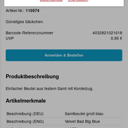
Samtbeutel groß blau
Artikel-Nr.:
110574
Günstiges Säckchen.
Barcode-Referenznummer
4032821021618
UVP
0,95 €
Produktbeschreibung
Einfacher Beutel aus festem Samt mit Kordelzug.
Artikelmerkmale
Beschreibung (DEU)
Samtbeutel groß blau
Beschreibung (ENG)
Velvet Bad Big Blue