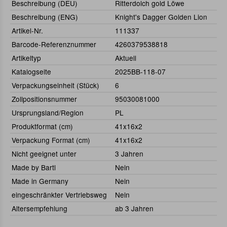
Beschreibung (DEU)
Ritterdolch gold Löwe
Beschreibung (ENG)
Knight's Dagger Golden Lion
Artikel-Nr.
111337
Barcode-Referenznummer
4260379538818
Artikeltyp
Aktuell
Katalogseite
2025BB-118-07
Verpackungseinheit (Stück)
6
Zollpositionsnummer
95030081000
Ursprungsland/Region
PL
Produktformat (cm)
41x16x2
Verpackung Format (cm)
41x16x2
Nicht geeignet unter
3 Jahren
Made by Bartl
Nein
Made in Germany
Nein
eingeschränkter Vertriebsweg
Nein
Altersempfehlung
ab 3 Jahren