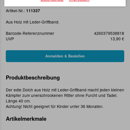
Ritterdolch gold Löwe
Artikel-Nr.:
111337
Aus Holz mit Leder-Griffband.
Barcode-Referenznummer
4260379538818
UVP
13,90 €
Produktbeschreibung
Der edle Dolch aus Holz mit Leder-Griffband macht jeden kleinen
Kämpfer zum unerschrockenen Ritter ohne Furcht und Tadel.
Länge 40 cm.
Achtung! Nicht geeignet für Kinder unter 36 Monaten.
Artikelmerkmale