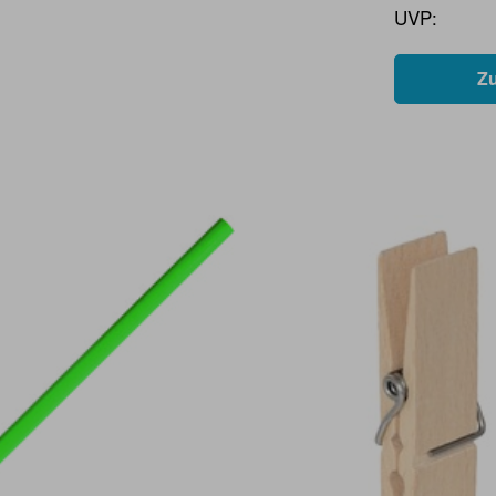
UVP:
Z