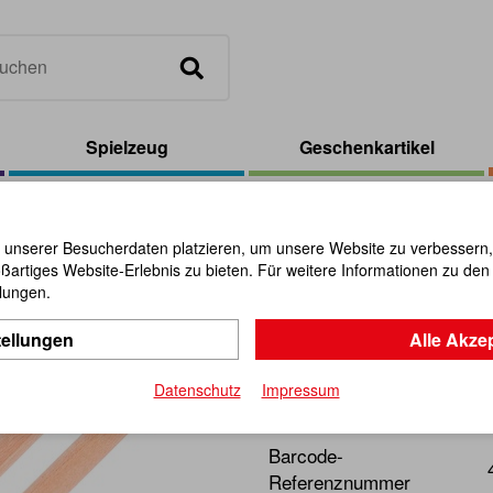
Spielzeug
Geschenkartikel
egenbogenstift
 unserer Besucherdaten platzieren, um unsere Website zu verbessern, p
ßartiges Website-Erlebnis zu bieten. Für weitere Informationen zu de
Regenboge
llungen.
tellungen
Alle Akze
Artikel-Nr.:
102354
Datenschutz
Impressum
Perfekt um Ordnung und St
Barcode-
Referenznummer