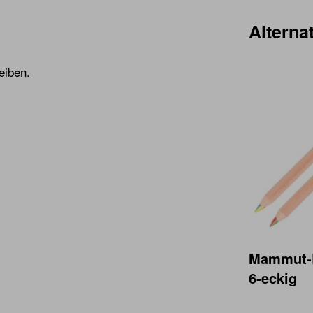
Alternat
eiben.
Mammut-R
6-eckig